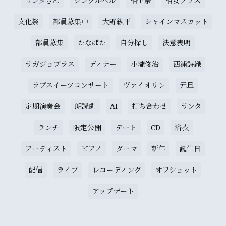
サンタさん
ジングルベル
相生祭
相女ブラス
文化祭
部員募集中
大野紘平
シャインマスカット
部員募集
たなばた
自分探し
決意表明
サガジョブラス
ディナー
小瀧俊治
西浦詩織
ラブスイーツコンサート
ヴァイオリン
元旦
定期演奏会
朗読劇
AI
打ち合わせ
サンタ
ランチ
限定公開
デート
CD
浴衣
アーティスト
ピアノ
ダーマ
新年
誕生日
配信
ライブ
レコーディング
オフショット
アップデート