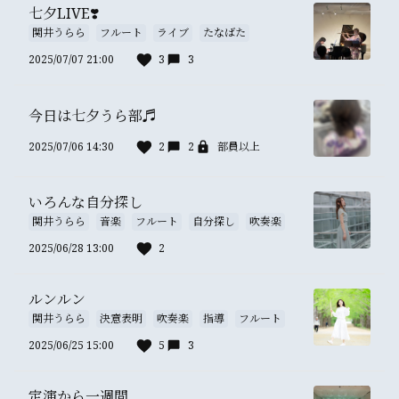
七夕LIVE❣️
関井うらら
フルート
ライブ
たなばた
2025/07/07 21:00
3
3
今日は七夕うら部♬
2025/07/06 14:30
2
2
部員以上
いろんな自分探し
関井うらら
音楽
フルート
自分探し
吹奏楽
2025/06/28 13:00
2
ルンルン
関井うらら
決意表明
吹奏楽
指導
フルート
2025/06/25 15:00
5
3
定演から一週間