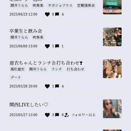
関井うらら
吹奏楽
サガジョブラス
定期演奏会
2025/06/23 12:00
8
4
卒業生と飲み会
関井うらら
吹奏楽
2025/06/06 13:00
5
1
亜衣ちゃんとランチ＆打ち合わせ❣️
高松亜衣
関井うらら
ランチ
打ち合わせ
デート
2025/05/28 20:00
5
4
関西LIVEしたい♡
2025/05/27 15:00
3
8
フォロワー以上