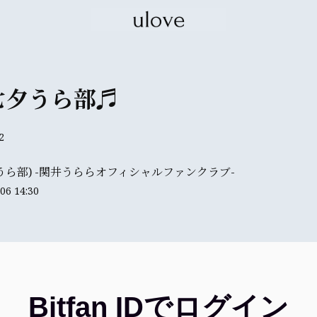
七夕うら部♬
2
e(うら部) -関井うららオフィシャルファンクラブ-
06 14:30
Bitfan IDでログイン