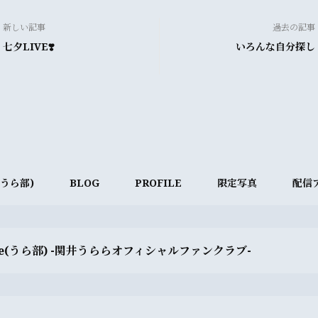
新しい記事
過去の記事
七夕LIVE❣️
いろんな自分探し
e(うら部)
BLOG
PROFILE
限定写真
配信
ve(うら部) -関井うららオフィシャルファンクラブ-