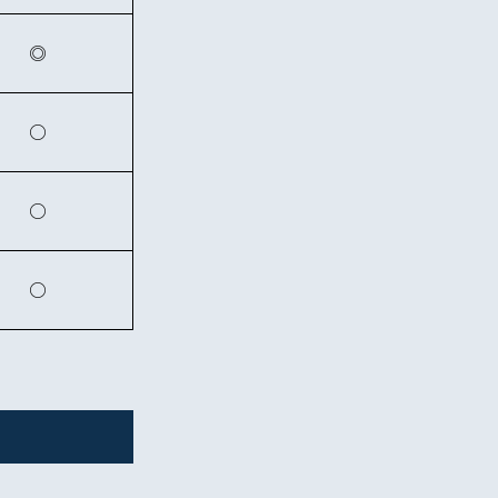
◎
○
○
○