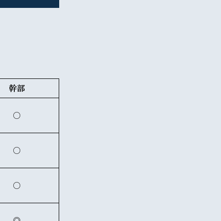
幹部
○
○
○
◎