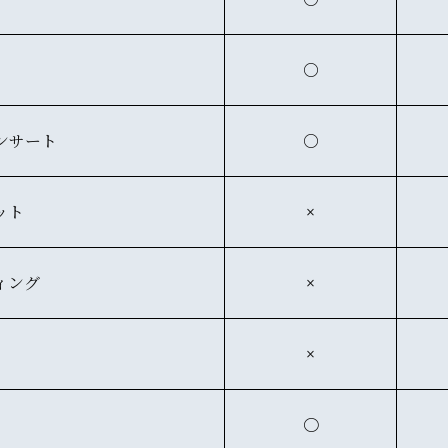
○
ンサート
○
ット
×
ィング
×
×
〇