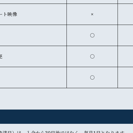
ート映像
×
○
売
○
○