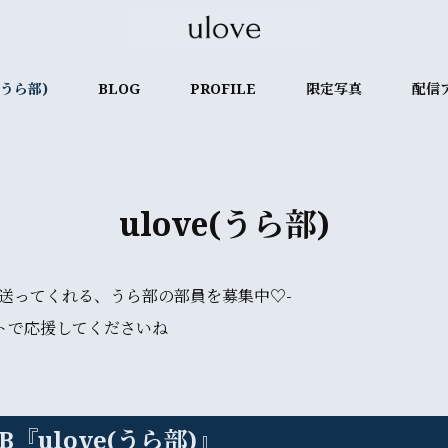
e(うら部)
BLOG
PROFILE
限定写真
配信
ulove(うら部)
を送ってくれる、うら部の部員を募集中♡-
トで応援してくださいね
B『ulove(うら部)』