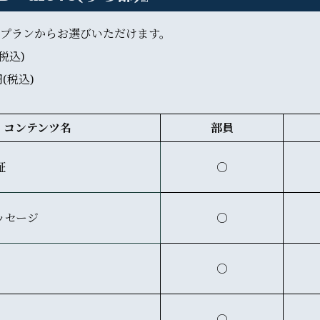
2プランからお選びいただけます。
税込)
円(税込)
コンテンツ名
部員
証
○
ッセージ
○
○
○